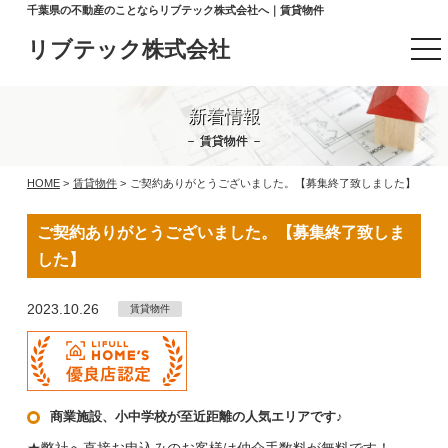
千葉県の不動産のことならリブテック株式会社へ｜賃貸物件
リブテック株式会社
t
o
g
g
l
新着情報
e
n
－ 賃貸物件 －
a
v
HOME
>
賃貸物件
>
ご契約ありがとうございました。【募集終了致しました】
i
g
a
ご契約ありがとうございました。【募集終了致しま
t
i
した】
o
n
2023.10.26
賃貸物件
商業施設、小中学校が至近距離の人気エリアです♪