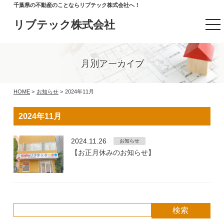
千葉県の不動産のことならリブテック株式会社へ！
リブテック株式会社
t
o
g
g
l
月別アーカイブ
e
n
a
v
HOME
>
お知らせ
>
2024年11月
i
g
a
2024年11月
t
i
o
2024.11.26
お知らせ
n
【お正月休みのお知らせ】