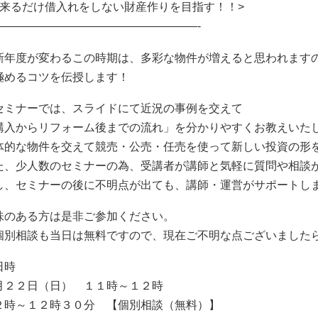
出来るだけ借入れをしない財産作りを目指す！！>
——————————————————-
新年度が変わるこの時期は、多彩な物件が増えると思われます
極めるコツを伝授します！
セミナーでは、スライドにて近況の事例を交えて
購入からリフォーム後までの流れ」を分かりやすくお教えいた
体的な物件を交えて競売・公売・任売を使って新しい投資の形
た、少人数のセミナーの為、受講者が講師と気軽に質問や相談
し、セミナーの後に不明点が出ても、講師・運営がサポートし
味のある方は是非ご参加ください。
個別相談も当日は無料ですので、現在ご不明な点ございました
日時
月２２日（日） １１時～１２時
２時～１２時３０分 【個別相談（無料）】