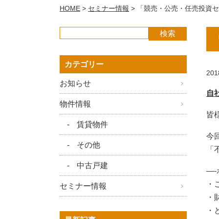
HOME
>
セミナー情報
>
「競売・公売・任売投資セ
カテゴリー
201
お知らせ
自
物件情報
皆
賃貸物件
今
その他
「
中古戸建
—
・
セミナー情報
・
・