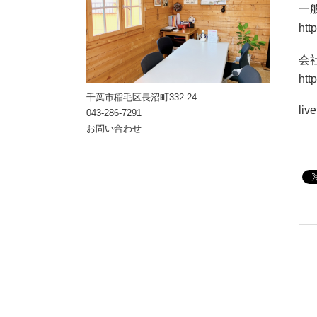
一
htt
会
htt
千葉市稲毛区長沼町332-24
liv
043-286-7291
お問い合わせ