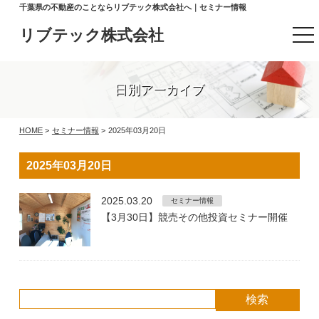
千葉県の不動産のことならリブテック株式会社へ｜セミナー情報
リブテック株式会社
t
o
g
g
l
日別アーカイブ
e
n
a
v
HOME
>
セミナー情報
>
2025年03月20日
i
g
a
2025年03月20日
t
i
o
2025.03.20
セミナー情報
n
【3月30日】競売その他投資セミナー開催